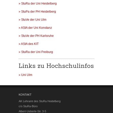
» StuRa der Uni Heidelberg
» StuPa der PH Heidelberg
» StuVe der Uni Ulm
» AStA der Uni Konstanz
» StuVe der PH Karlsruhe
» AStA des KIT
» StuRa der Uni Freiburg
Links zu Hochschulinfos
» Uni Ulm
KONTAKT
AK Lehramt des StuRa Heidelberg
c/o StuRa-Büro
Albert-Ueberle-Str. 3-5